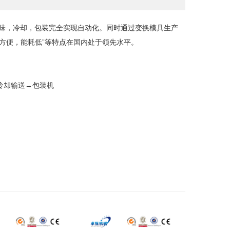
味，冷却，包装完全实现自动化。同时通过变换模具生产
修方便，能耗低”等特点在国内处于领先水平。
冷却输送→包装机