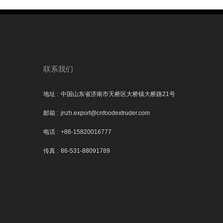
联系我们
地址 :
中国山东省济南市天桥区大桥镇大桥路21号
邮箱 :
jnzh.export@cnfoodextruder.com
电话 :
+86-15820016777
传真 :
86-531-88091789