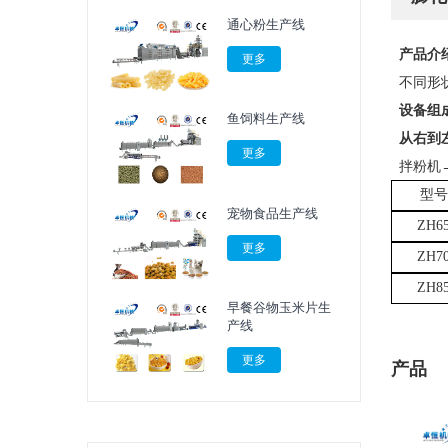
通心粉生产线
产品介
更多
不同形
设备组
鱼饲料生产线
从右到
更多
拌粉机
型号
宠物食品生产线
ZH6
更多
ZH7
ZH8
早餐谷物玉米片生
产线
更多
产品