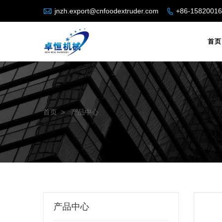

jnzh.export@cnfoodextruder.com
+86-1582001

首页
首页
>
产品中心
产品中心