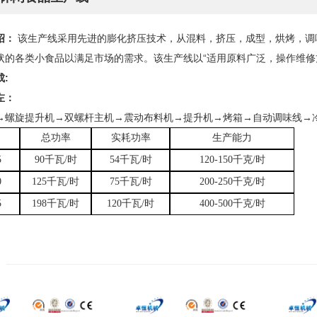
绍：
该生产线采用先进的膨化挤压技术，
从混料，挤压，成型，烘烤，调
状的各类小食品以满足市场的需求
。该生产线以
“适用原料广泛，操作维
成
:
左：
→螺旋提升机→双螺杆主机→震动布料机→提升机→烤箱→自动调味线→
总
功率
实耗功率
生产能力
5
90
千瓦
/
时
54
千瓦
/
时
1
2
0-
15
0
千克
/
时
0
125
千瓦
/
时
75
千瓦
/
时
20
0-
25
0
千克
/
时
5
198
千瓦
/
时
120
千瓦
/
时
40
0-
50
0
千克
/
时