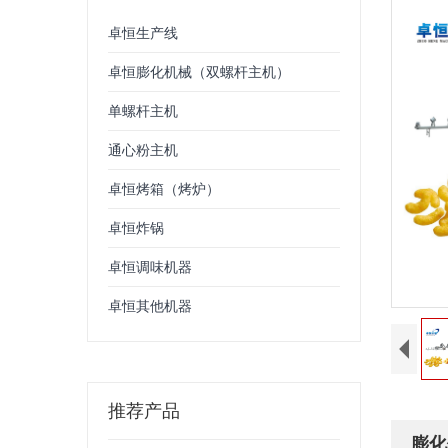
卓恒生产线
卓恒膨化机械（双螺杆主机）
单螺杆主机
通心粉主机
卓恒烤箱（烤炉）
卓恒炸锅
卓恒调味机器
卓恒其他机器
推荐产品
膨化