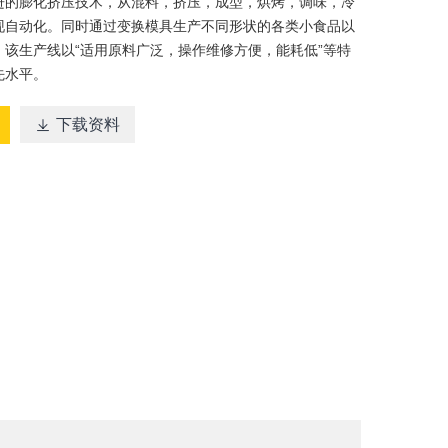
进的膨化挤压技术，从混料，挤压，成型，烘烤，调味，冷
现自动化。同时通过变换模具生产不同形状的各类小食品以
。该生产线以“适用原料广泛，操作维修方便，能耗低”等特
先水平。

下载资料